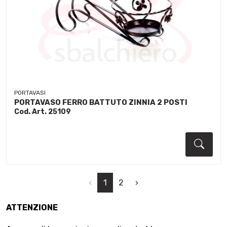
PORTAVASI
PORTAVASO FERRO BATTUTO ZINNIA 2 POSTI
Cod. Art. 25109
Dett
‹
1
2
›
ATTENZIONE