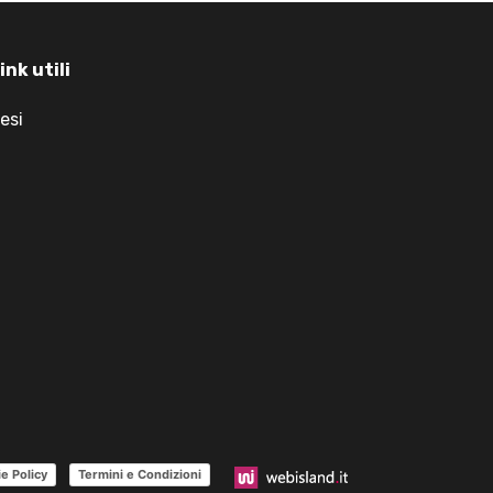
ink utili
esi
e Policy
Termini e Condizioni