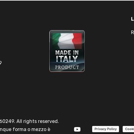
L
R
9
0249. All rights reserved.
alunque forma o mezzo è
Privacy Policy
Cooki