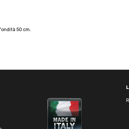
fondità 50 cm.
L
R