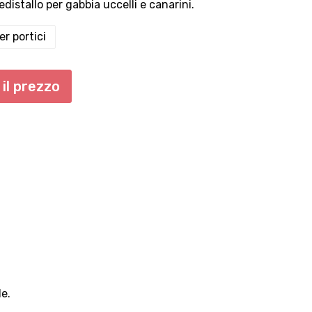
distallo per gabbia uccelli e canarini.
r portici
il prezzo
le.